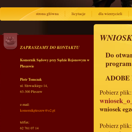
strona główna
licytacje
dla wierzycieli
WNIOSK
ZAPRASZAMY DO KONTAKTU
Do otwar
Komornik Sądowy przy Sądzie Rejonowym w
program
Pleszewie
ADOBE
Piotr Tomczak
ul. Słowackiego 14,
Pobierz plik:
63-300 Pleszew
wniosek_o
e-mail:
wniosek eg
komornikpleszew@o2.pl
tel/fax:
Pobierz plik:
62 761 07 14